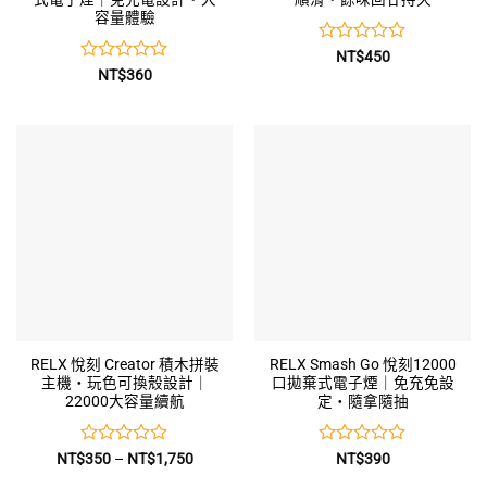
容量體驗
評
NT$
450
分
評
NT$
360
0
分
0
滿
分
滿
5
分
5
RELX 悅刻 Creator 積木拼裝
RELX Smash Go 悅刻12000
主機・玩色可換殼設計｜
口拋棄式電子煙｜免充免設
22000大容量續航
定・隨拿隨抽
評
價
評
NT$
350
–
NT$
1,750
NT$
390
格
分
分
範