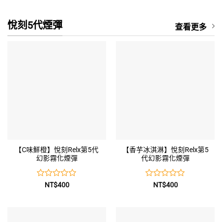
滿
分
5
悅刻5代煙彈
查看更多
【C味鮮橙】悅刻Relx第5代
【香芋冰淇淋】悅刻Relx第5
幻影霧化煙彈
代幻影霧化煙彈
評
評
NT$
400
NT$
400
分
分
0
0
滿
滿
分
分