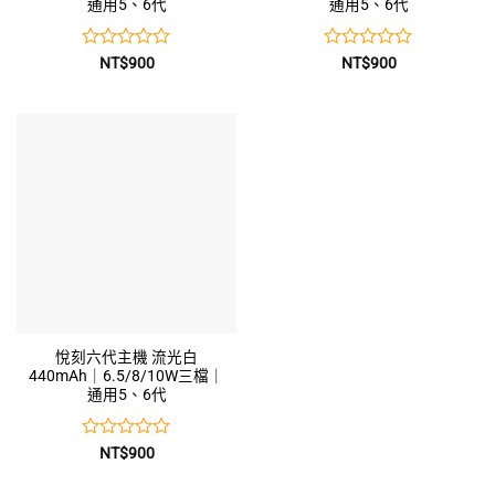
通用5、6代
通用5、6代
評
評
NT$
900
NT$
900
分
分
0
0
滿
滿
分
分
5
5
悅刻六代主機 流光白
440mAh｜6.5/8/10W三檔｜
通用5、6代
評
NT$
900
分
0