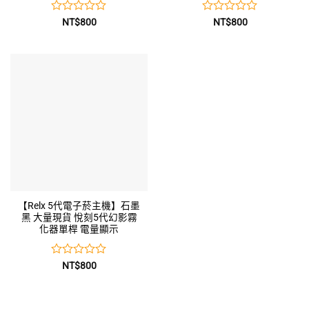
評
評
NT$
800
NT$
800
分
分
0
0
滿
滿
分
分
5
5
【Relx 5代電子菸主機】石墨
黑 大量現貨 悅刻5代幻影霧
化器單桿 電量顯示
評
NT$
800
分
0
滿