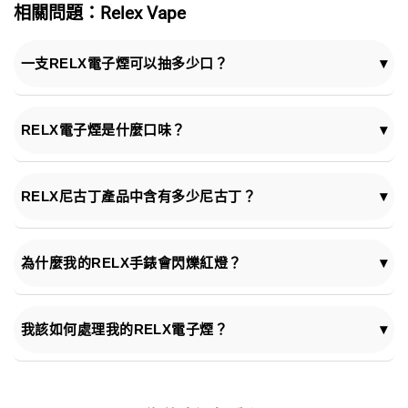
分
相關問題：Relex Vape
5
一支RELX電子煙可以抽多少口？
▾
RELX Pod Vape大約可以抽 600 口，相當於 2.5 到 3 包香菸。
RELX電子煙是什麼口味？
▾
RELX電子煙提供多種口味，滿足您的不同喜好，包括濃郁的菸
草味、清爽的薄荷味和甜美的水果味。悅刻台灣提供多達50種
RELX尼古丁產品中含有多少尼古丁？
▾
RELX口味以及多種尼古丁濃度選擇，幫助您找到最適合自己的
產品。
RELX尼古丁電子煙含有不同濃度的尼古丁。以下列出部分最受
歡迎的RELX尼古丁產品的尼古丁含量：
為什麼我的RELX手錶會閃爍紅燈？
▾
RELX Infinity 2 煙彈：30毫克/毫升
這是 RELX 用來告訴你出現簡單問題的方式：你的 RELX 電池
RELX煙油：30～50毫克/毫升
電量低，或者煙彈沒有正確插入，或者你抽的口數太多，RELX
我該如何處理我的RELX電子煙？
▾
正在提醒你放慢速度。
請將您不需要的RELX電子煙產品進行無害化綠色處理，以免造
成環境污染。