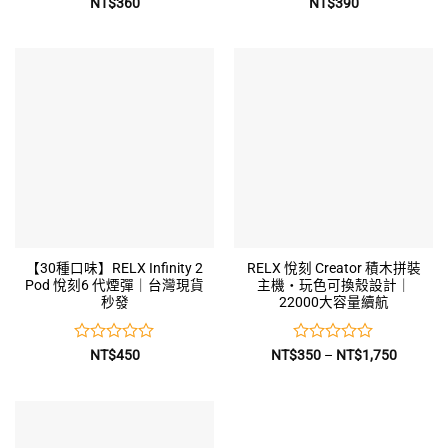
評
評
NT$
360
NT$
390
分
分
0
0
滿
滿
分
分
5
5
【30種口味】RELX Infinity 2
RELX 悅刻 Creator 積木拼裝
Pod 悅刻6 代煙彈｜台灣現貨
主機・玩色可換殼設計｜
秒發
22000大容量續航
評
評
價
NT$
450
NT$
350
–
NT$
1,750
格
分
分
範
0
0
圍：
滿
滿
NT$350
到
分
分
NT$1,7
5
5