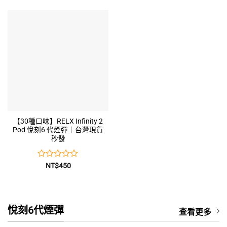
0
0
圍：
滿
滿
NT$350
到
分
分
NT$1,750
5
5
【30種口味】RELX Infinity 2
Pod 悅刻6 代煙彈｜台灣現貨
秒發
評
NT$
450
分
0
滿
分
5
悅刻6代煙彈
查看更多