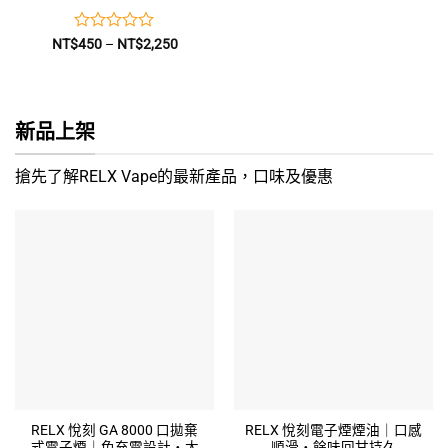
評
價
NT$
450
–
NT$
2,250
格
分
範
0
圍：
滿
NT$450
到
分
NT$2,250
5
新品上架
搶先了解RELX Vape的最新產品，口味及優惠
RELX 悅刻 GA 8000 口拋棄
RELX 悅刻電子煙煙油｜口感
式電子煙｜免充電設計・大
順滑・餘味回甘持久