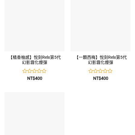
5
5
【橘香柚感】悅刻Relx第5代
【一顆西梅】悅刻Relx第5代
幻影霧化煙彈
幻影霧化煙彈
評
評
NT$
400
NT$
400
分
分
0
0
滿
滿
分
分
5
5