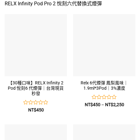
RELX Infinity Pod Pro 2 悅刻六代替換式煙彈
【30種口味】RELX Infinity 2
Relx 6代煙彈 鳳梨風味｜
Pod 悅刻6 代煙彈｜台灣現貨
1.9ml*3Pod｜3%濃度
秒發
評
價
NT$
450
–
NT$
2,250
格
分
評
NT$
450
範
0
分
圍：
0
滿
NT$450
到
分
滿
NT$2,2
5
分
5