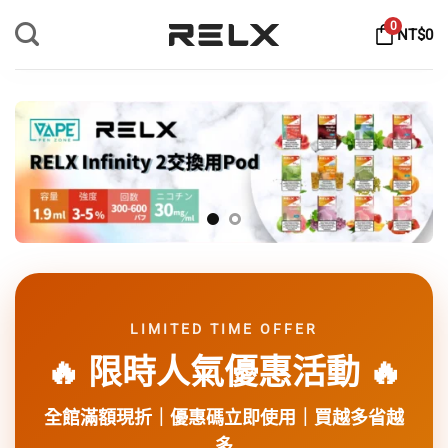
Skip
0
NT$
0
to
content
LIMITED TIME OFFER
🔥 限時人氣優惠活動 🔥
全館滿額現折｜優惠碼立即使用｜買越多省越
多