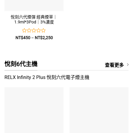
悅刻六代煙彈 經典煙草｜
1.9ml*3Pod｜3%濃度
評
價
NT$
450
–
NT$
2,250
格
分
範
0
圍：
滿
NT$450
到
分
NT$2,250
5
悅刻6代主機
查看更多
RELX Infinity 2 Plus 悅刻六代電子煙主機