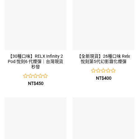
【30種口味】RELX Infinity 2
【全新現貨】26種口味 Relx
Pod 悅刻6 代煙彈｜台灣現貨
悅刻第5代幻影霧化煙彈
秒發
評
NT$
400
分
評
NT$
450
0
分
0
滿
分
滿
5
分
5