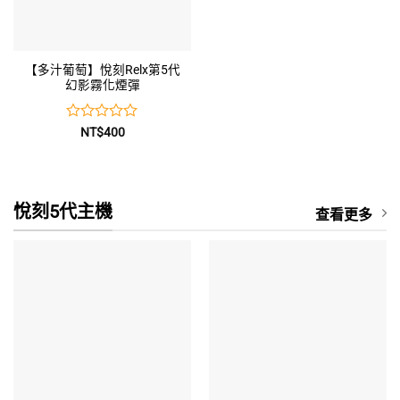
【多汁葡萄】悅刻Relx第5代
幻影霧化煙彈
評
NT$
400
分
0
滿
分
5
悅刻5代主機
查看更多