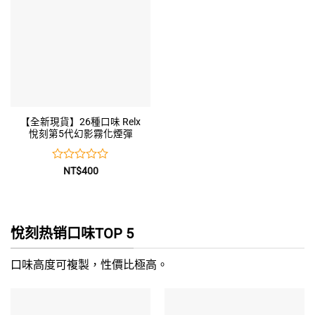
【全新現貨】26種口味 Relx
悅刻第5代幻影霧化煙彈
評
NT$
400
分
0
滿
分
5
悅刻热销口味TOP 5
口味高度可複製，性價比極高。