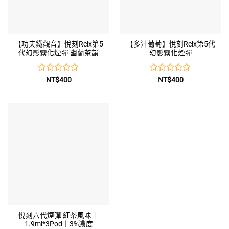
【功夫鐵觀音】悅刻Relx第5
【多汁葡萄】悅刻Relx第5代
代幻影霧化煙彈 幽蘭茶韻
幻影霧化煙彈
評
評
NT$
400
NT$
400
分
分
0
0
滿
滿
分
分
5
5
悅刻六代煙彈 紅茶風味｜
1.9ml*3Pod｜3%濃度