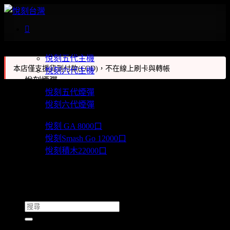
Skip
to
content
悅刻主機
悅刻五代主機
本店僅支援貨到付款(COD)，不在線上刷卡與轉帳
悅刻六代主機
悅刻煙彈
悅刻五代煙彈
支付方式
悅刻六代煙彈
悅刻拋棄式電子煙
可用方式
悅刻 GA 8000口
悅刻Smash Go 12000口
我們僅支援貨到付款(COD)。提供7-11門市取貨付款和全家取
悅刻積木22000口
貨付款；如果需要全家取貨付款請透過LINE下定。
悅刻六代主機 Plus
悅刻煙油
推薦給朋友
操作說明
我的積分
下單時於結帳頁面選擇您方便取件的門市（默認7-11，
搜
如需要新竹貨全家取貨請聯繫客服）。
尋