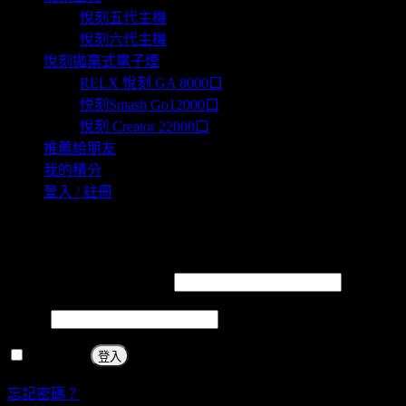
悅刻五代主機
悅刻六代主機
悅刻拋棄式電子煙
RELX 悅刻 GA 8000口
悦刻Smash Go12000口
悅刻 Creator 22000口
推薦給朋友
我的積分
登入 / 註冊
登入
必
使用者名稱 或 電子郵件
*
填
必
密碼
*
填
保持登入
登入
忘記密碼？