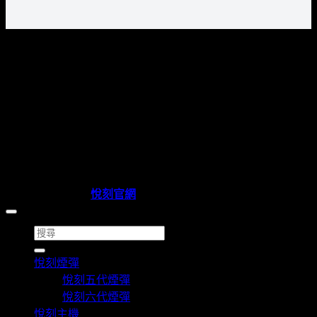
C
D
Copyright 2026 ©
悅刻官網
搜
尋
悅刻煙彈
關
悅刻五代煙彈
鍵
悅刻六代煙彈
字:
悅刻主機