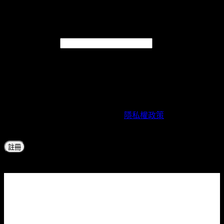
註冊
必
電子郵件地址
*
填
系統會將設定新密碼的連結傳送至你的電子郵件地址。
註冊並賺取 600 積分!
您的個人資料將用於：在您使用本網站期間在支援服務、管理
您的帳戶存取權限，以及用於我們
隱私權政策
中所述的其他目
的。
註冊