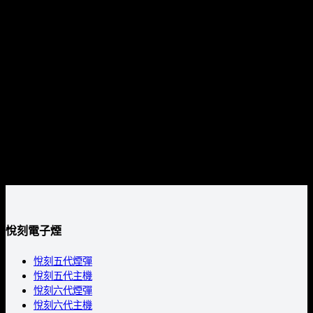
訂單出貨後，至門取件或由物流人員配送到府時完成付
關
款。
鍵
付款金額以結帳頁面顯示為準(含運費與折扣)。
字:
0
NT$
0
注意事項
僅在貨到付款，不在線上刷卡、轉帳等其他支付方式。
0
NT$
0
請確保收件電話暢通與收件資訊正確，避免配送延誤。
逾期未取或無法收貨可能影響後續訂購權益。
如需更改門或配送地址，請於出貨前聯繫客服協助。
悅刻電子煙
悅刻五代煙彈
悅刻五代主機
悅刻六代煙彈
悅刻六代主機