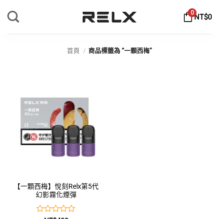
Skip
0
NT$
0
to
content
首頁
/
商品標籤為 “一顆西梅”
【一顆西梅】悅刻Relx第5代
幻影霧化煙彈