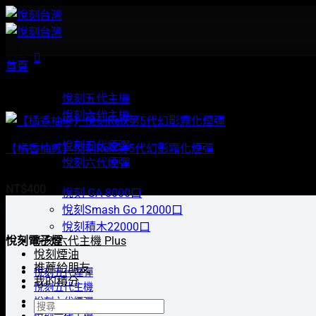
Skip
to
content
首頁
/
商品標籤為 “柑橘口味”
悅刻主機
顯示單一結果
悅刻五代主機
悅刻六代主機
悅刻煙彈
悅刻五代煙彈
【橘香柚感】悅刻Relx第5代幻影霧化煙彈
悅刻六代煙彈
評分
0
悅刻拋棄式電子煙
滿分 5
NT$
400
悅刻 GA 8000口
悅刻Smash Go 12000口
悅刻積木22000口
悅刻六代主機 Plus
悅刻電子煙
悅刻煙油
推薦給朋友
悅刻五代煙彈
我的積分
悅刻五代主機
悅刻六代煙彈
搜