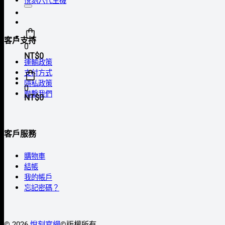
悅刻六代主機
尋
關
鍵
客戶支持
字:
0
NT$
0
運輸政策
支付方式
隱私政策
0
聯繫我們
NT$
0
客戶服務
購物車
結帳
我的帳戶
忘記密碼？
© 2026
悅刻官網
©️版權所有.