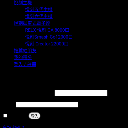
悅刻主機
悅刻五代主機
悅刻六代主機
悅刻拋棄式電子煙
RELX 悅刻 GA 8000口
悦刻Smash Go12000口
悅刻 Creator 22000口
推薦給朋友
我的積分
登入 / 註冊
登入
必
使用者名稱 或 電子郵件
*
填
必
密碼
*
填
保持登入
登入
忘記密碼？