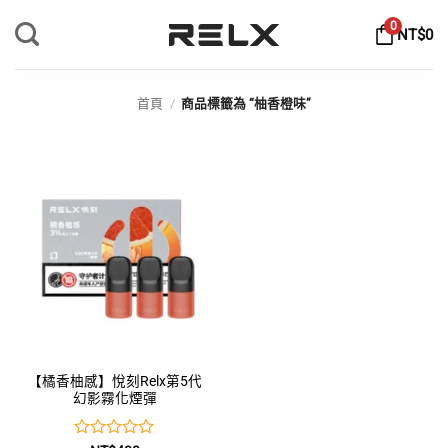
Skip
0
NT$
0
to
content
首頁
/
商品標籤為 “柚香橙味”
【橘香柚感】悅刻Relx第5代
幻影霧化煙彈