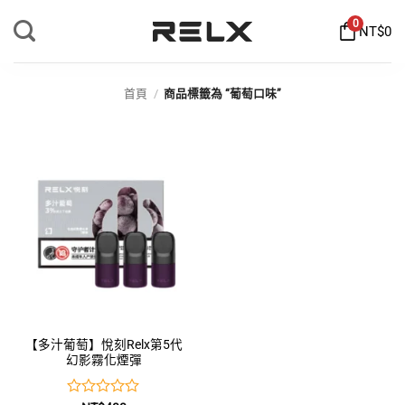
Skip
0
NT$0
to
content
首頁
/
商品標籤為 “葡萄口味”
【多汁葡萄】悅刻Relx第5代
幻影霧化煙彈