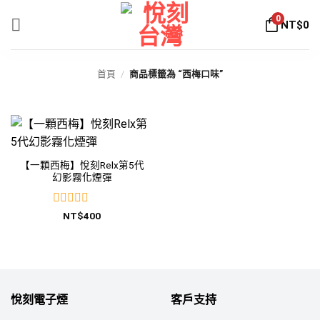
Skip
0
NT$
0
to
content
首頁
/
商品標籤為 “西梅口味”
【一顆西梅】悅刻Relx第5代
幻影霧化煙彈
評
NT$
400
分
0
滿
分
5
悅刻電子煙
客戶支持