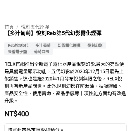
首頁
/
悅刻五代煙彈
【多汁葡萄】悅刻Relx第5代幻影霧化煙彈
Relx悅刻5代
多汁葡萄
幻影霧化煙彈
悅刻幻影
果香電子煙
葡萄口味
RELX官網推出全新電子霧化器產品悅刻幻影,最大的亮點便
是具備電量顯示功能，五代幻影於2020年12月15日最先上
架銷售。這也是繼2020年1月發布悅刻無限之後，RELX悅
刻再有新產品問世。此外,悅刻幻影在防漏油、抽吸體驗、
產品安全性、使用壽命、產品手感等十項性能方面均有改進
升級。
NT$
400
購買此商品可賺取40積分。