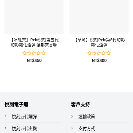
【冰紅茶】Relx悅刻第五代
【草莓】悅刻Relx第5代幻影
幻影霧化煙彈 濃郁茶香味
霧化煙彈
評
評
NT$
450
NT$
400
分
分
0
0
滿
滿
分
分
5
5
悅刻電子煙
客戶支持
悅刻五代煙彈
運輸政策
悅刻五代主機
支付方式