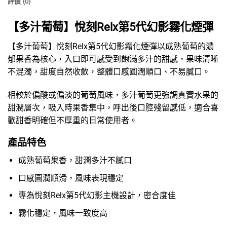
評價 (0)
【多汁葡萄】悅刻Relx第5代幻影霧化煙彈
【多汁葡萄】悅刻Relx第5代幻影霧化煙彈以成熟葡萄的濃
郁果香為核心，入口即可感受到飽滿多汁的甜感，果味清晰
不混濁，甜度自然收斂，整體口感圓潤順口、不易膩口。
相較於偏酸或偏淡的葡萄風味，多汁葡萄更強調真實水果的
甜潤層次，吸入時果香集中，呼出後口腔殘留感低，適合喜
歡甜香明確但不厚重的日常使用者。
產品特色
成熟葡萄果香，甜潤多汁不膩口
口感圓潤順滑，風味表現穩定
專為悅刻Relx第5代幻影主機設計，密合度佳
霧化穩定，風味一致度高