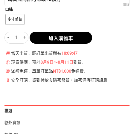
清除
口味
多汁葡萄
【多汁葡萄】悅刻Relx第5代幻影霧化煙彈 數量
加入購物車
🚚
當天出貨：距訂單出貨還有
18:09:47
📦
現貨供應：預計
8月9日～8月11日
到貨.
🎁
滿額免運：單筆訂單滿
NT$1,000
免運費.
🔒
安全訂購：貨到付款＆隱密發貨，加密保護訂購訊息.
描述
額外資訊