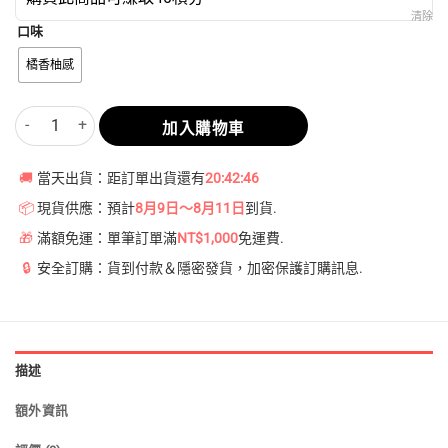
清除
口味
橘香柚感
【橘香柚感】悅刻Relx第5代幻影霧化煙彈 數量
加入購物車
🚚
當天出貨：距訂單出貨還有
20:42:46
📦
現貨供應：預計
8月9日～8月11日
到貨.
🎁
滿額免運：單筆訂單滿
NT$1,000
免運費.
🔒
安全訂購：貨到付款＆隱密發貨，加密保護訂購訊息.
描述
額外資訊