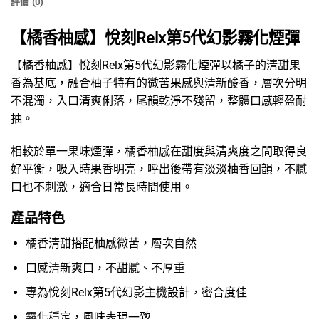
評價 (0)
【橘香柚感】悅刻Relx第5代幻影霧化煙彈
【橘香柚感】悅刻Relx第5代幻影霧化煙彈以橘子的清甜果
香為基底，融合柚子特有的微苦果感與清新酸香，層次分明
不混濁，入口清爽俐落，尾韻乾淨不殘留，整體口感輕盈耐
抽。
相較於單一果味煙彈，橘香柚感在甜度與清爽度之間取得良
好平衡，吸入時果香明亮，呼出後帶有淡淡柚香回韻，不膩
口也不刺激，適合日常長時間使用。
產品特色
橘香清甜搭配柚感微苦，層次自然
口感清新爽口，不甜膩、不厚重
專為悅刻Relx第5代幻影主機設計，密合度佳
霧化穩定，風味表現一致