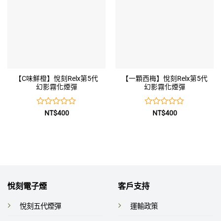
【C味鮮橙】悅刻Relx第5代
【一顆西梅】悅刻Relx第5代
幻影霧化煙彈
幻影霧化煙彈
評
評
NT$
400
NT$
400
分
分
0
0
滿
滿
分
分
5
5
悅刻電子煙
客戶支持
悅刻五代煙彈
運輸政策