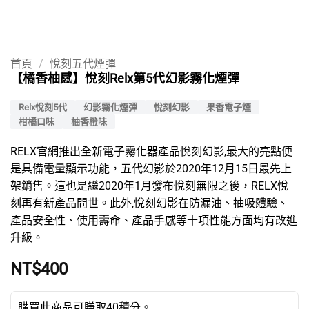
首頁
/
悅刻五代煙彈
【橘香柚感】悅刻Relx第5代幻影霧化煙彈
Relx悅刻5代
幻影霧化煙彈
悅刻幻影
果香電子煙
柑橘口味
柚香橙味
RELX官網推出全新電子霧化器產品悅刻幻影,最大的亮點便
是具備電量顯示功能，五代幻影於2020年12月15日最先上
架銷售。這也是繼2020年1月發布悅刻無限之後，RELX悅
刻再有新產品問世。此外,悅刻幻影在防漏油、抽吸體驗、
產品安全性、使用壽命、產品手感等十項性能方面均有改進
升級。
NT$
400
購買此商品可賺取40積分。