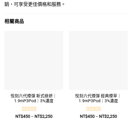
銷，可享受更佳價格和服務。
相關商品
悅刻六代煙彈 新式綠妍｜
悅刻六代煙彈 經典煙草｜
1.9ml*3Pod｜3%濃度
1.9ml*3Pod｜3%濃度
評
評
價
價
NT$
450
–
NT$
2,250
NT$
450
–
NT$
2,250
格
格
分
分
範
範
0
0
圍：
圍：
滿
滿
NT$450
NT$450