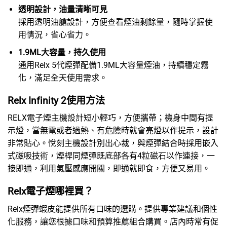
透明設計，油量清晰可見
採用透明油艙設計，方便查看煙油剩餘量，隨時掌握使
用情況，省心省力。
1.9ML大容量，持久使用
通用
Relx 5代煙彈
配備1.9ML大容量煙油，持續穩定霧
化，滿足全天使用需求。
Relx Infinity 2使用方法
RELX電子煙主機
設計短小輕巧，方便攜帶；機身中間有提
示燈，當無電或者過熱、有危險時就會亮燈以作提示，設計
非常貼心。悅刻主機設計別出心裁，與煙彈結合時採用嵌入
式磁吸技術，煙桿同煙彈既底部各有4粒磁石以作連接，一
接即通，利用氣壓感應開關，即通就即食，方便又易用。
Relx電子煙哪裡買？
Relx煙彈蝦皮
能提供所有口味的選購。提供專業建議和個性
化服務，讓您根據口味和預算推薦組合購買。店內時常有促