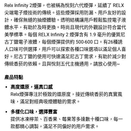
Relx Infinity 2煙彈，也被稱為
悅刻六代煙彈
，延續了 RELX
尖端電子煙技術的傳統。這些煙彈採用防漏、用戶友好的設
計，確保無縫的抽煙體驗。透明結構讓用戶輕鬆監控電子液
體水平，有助於及時更換。時尚且現代的外觀設計符合當代
美學標準。每個 RELX Infinity 2 煙彈含有 1.9 毫升的優質尼
古丁鹽電子液體，每個煙彈提供約 500-600 口。有26種誘
人口味可供選擇，用戶可以探索各種口味選項以滿足個人喜
好。尼古丁鹽的使用可快速滿足尼古丁需求，有助於減少對
傳統香菸的依賴。且與
悅刻五代主機
通用，請放心使用~
產品特點
高度還原，逼真口感
Relx煙彈
專注於極致的還原度，接近傳統香菸的真實風
味，滿足對經典吸煙體驗的需求。
多樣化口味，選擇豐富
提供冰凍檸茶、百香果、莓果等多達數十種口味，每一
款都精心調製，滿足不同偏好的用戶需求。