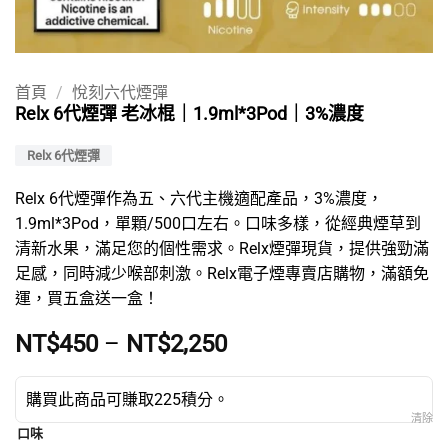
首頁
/
悅刻六代煙彈
Relx 6代煙彈 老冰棍｜1.9ml*3Pod｜3%濃度
Relx 6代煙彈
Relx 6代煙彈
作為五、六代主機適配產品，3%濃度，
1.9ml*3Pod，單顆/500口左右。口味多樣，從經典煙草到
清新水果，滿足您的個性需求。
Relx煙彈現貨
，提供強勁滿
足感，同時減少喉部刺激。
Relx電子煙專賣店
購物，滿額免
運，買五盒送一盒！
價
NT$
450
–
NT$
2,250
格
範
購買此商品可賺取225積分。
圍：
清除
NT$450
口味