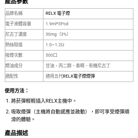
產品參數
品牌名稱
RELX 電子煙
電子液體容量
1.9ml*3Pod
尼古丁濃度
30mg（3%）
熱絲阻值
1.0~1.2Ω
吸煙次數
500口
煙油成分
甘油、丙二醇、香精、有機尼古丁
適配性
通用五代
RELX電子煙煙彈
使用方法：
將菸彈輕輕插入
RELX主機
中。
吸取煙彈（主機將自動感應並啟動），即可享受煙彈順
滑的體驗。
產品描述