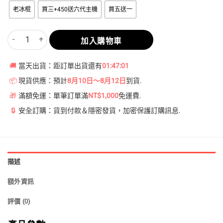
到
老冰棍
買三+450送六代主機
買五送一
NT$2,250
Relx 6代煙彈 老冰棍｜1.9ml*3Pod｜3%濃度 數量
加入購物車
🚚
當天出貨：距訂單出貨還有
01:47:00
📦
現貨供應：預計
8月10日～8月12日
到貨.
🎁
滿額免運：單筆訂單滿
NT$1,000
免運費.
🔒
安全訂購：貨到付款＆隱密發貨，加密保護訂購訊息.
描述
額外資訊
評價 (0)