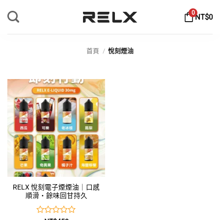
Skip
0
NT$
0
to
content
首頁
/
悅刻煙油
RELX 悅刻電子煙煙油｜口感
順滑・餘味回甘持久