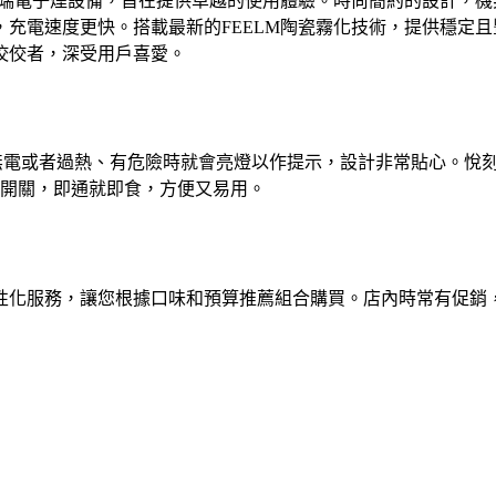
出的一款高端電子煙設備，旨在提供卓越的使用體驗。時尚簡約的設
充電速度更快。搭載最新的FEELM陶瓷霧化技術，提供穩定且豐富的
佼佼者，深受用戶喜愛。
無電或者過熱、有危險時就會亮燈以作提示，設計非常貼心。悅
應開關，即通就即食，方便又易用。
性化服務，讓您根據口味和預算推薦組合購買。店內時常有促銷