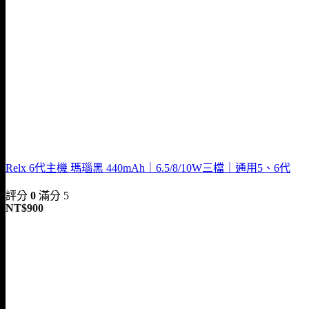
Relx 6代主機 瑪瑙黑 440mAh｜6.5/8/10W三檔｜通用5、6代
評分
0
滿分 5
NT$
900