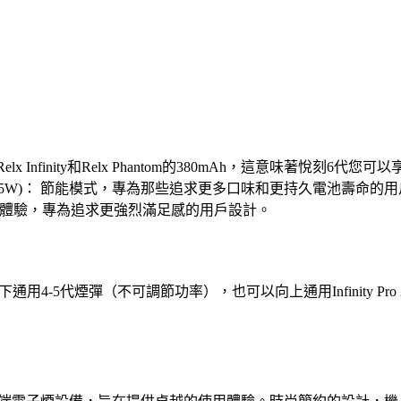
的Relx Infinity和Relx Phantom的380mAh，這意味著悅刻6代您可
.5W)： 節能模式，專為那些追求更多口味和更持久電池壽命的用戶而設計。S
滿足濃煙體驗，專為追求更強烈滿足感的用戶設計。
多種煙彈，可以向下通用4-5代煙彈（不可調節功率），也可以向上通用Infi