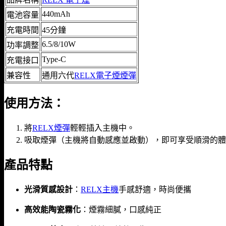
440mAh
電池容量
充電時間
45分鐘
6.5/8/10W
功率調整
Type-C
充電接口
兼容性
通用六代
RELX電子煙煙彈
使用方法：
將
RELX煙彈
輕輕插入主機中。
吸取煙彈（主機將自動感應並啟動），即可享受順滑的體
產品特點
光滑質感設計
：
RELX主機
手感舒適，時尚便攜
高效能陶瓷霧化
：煙霧細膩，口感純正