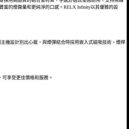
計，機身採用高品質的鋁合金材質，手感舒適且堅固耐用。支持無線
煙霧量和更純淨的口感。RELX Infinity以其優雅的設
刻主機設計別出心裁，與煙彈結合時採用嵌入式磁吸技術，煙桿
，可享受更佳價格和服務。