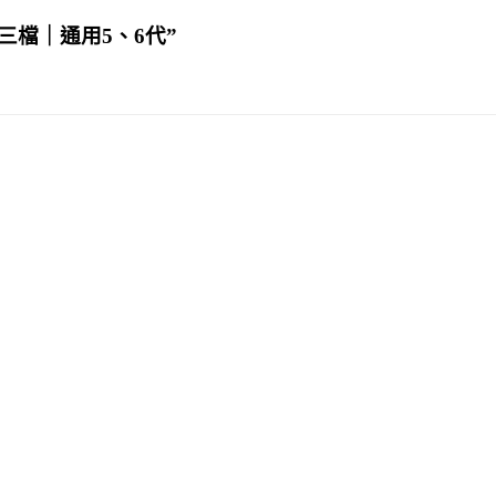
0W三檔｜通用5、6代”