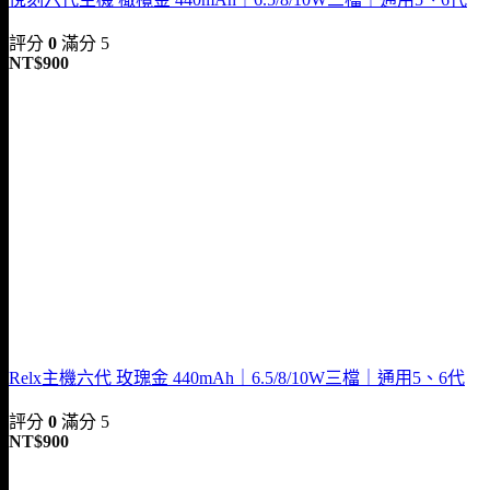
評分
0
滿分 5
NT$
900
Relx主機六代 玫瑰金 440mAh｜6.5/8/10W三檔｜通用5、6代
評分
0
滿分 5
NT$
900