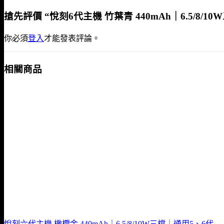
搶先評價 “悅刻6代主機 竹葉青 440mAh｜6.5/8/1
你必須
登入
才能發表評論。
相關商品
悅刻六代主機 橄欖金 440mAh｜6.5/8/10W三檔｜通用5、6代