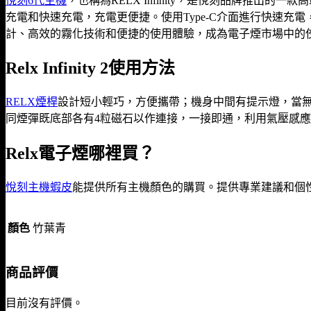
悅刻6代主機
，也稱為RELX Infinity，是悅刻品牌推
充電和快速充電，充電更便捷。使用Type-C介面進行快速充電，
計、高效的霧化技術和便捷的使用體驗，成為電子煙市場中的
Relx Infinity 2使用方法
RELX煙桿
設計短小輕巧，方便攜帶；機身中間有提示燈，當
同煙彈既底部各有4粒磁石以作連接，一接即通，利用氣壓感
Relx電子煙哪裡買？
悅刻主機蝦皮
能提供所有主機顏色的購買。提供專業建議和個
顏色
竹葉青
商品評價
目前沒有評價。