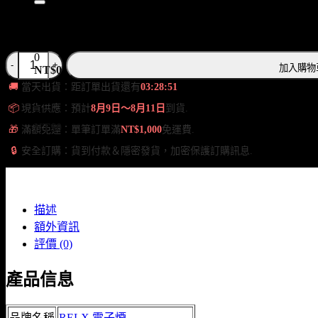
尋
關
竹葉青
鍵
字:
0
悅刻6代主機 竹葉青 440mAh｜6.5/8/10W三檔｜通用5、6代 數
加入購物
NT$
0
🚚
當天出貨：距訂單出貨還有
03:28:50
📦
現貨供應：預計
8月9日～8月11日
到貨.
0
NT$
0
🎁
滿額免運：單筆訂單滿
NT$1,000
免運費.
🔒
安全訂購：貨到付款＆隱密發貨，加密保護訂購訊息.
描述
額外資訊
評價 (0)
產品信息
品牌名稱
RELX 電子煙