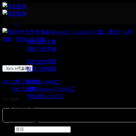
Skip
to
content
悅刻主機
首頁
/
悅刻六代主機
悅刻五代主機
悅刻六代主機
悅刻6代主機 竹葉青 440mAh｜6.5/8/1
悅刻煙彈
悅刻五代煙彈
Relx 6代主機
悅刻六代煙彈
悅刻拋棄式電子煙
RELX電子煙主機
無限6代作為六代煙彈適配產品，外觀升級，色彩美觀
悅刻 GA 8000口
驗。
RELX官網
購物，滿額免運，部分系列買煙彈送主機活動
悅刻Smash Go 12000口
悅刻積木22000口
NT$
900
悅刻六代主機 Plus
悅刻煙油
推薦給朋友
購買此商品可賺取90積分。
我的積分
清除
顏色
搜