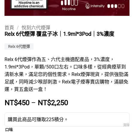
首頁
/
悅刻六代煙彈
Relx 6代煙彈 覆盆子冰｜1.9ml*3Pod｜3%濃度
Relx 6代煙彈
Relx 6代煙彈
作為五、六代主機適配產品，3%濃度，
1.9ml*3Pod，單顆/500口左右。口味多樣，從經典煙草到
清新水果，滿足您的個性需求。
Relx煙彈現貨
，提供強勁滿
足感，同時減少喉部刺激。
Relx電子煙專賣店
購物，滿額免
運，買五盒送一盒！
價
NT$
450
–
NT$
2,250
格
範
購買此商品可賺取225積分。
圍：
NT$450
口味