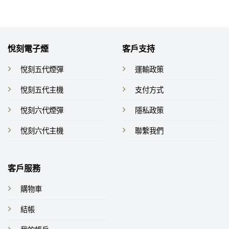
到
到
分
分
250
NT$2,250
NT$2,2
5
5
悅刻電子煙
客戶支持
悅刻五代煙彈
運輸政策
悅刻五代主機
支付方式
悅刻六代煙彈
隱私政策
悅刻六代主機
聯繫我們
客戶服務
購物車
結帳