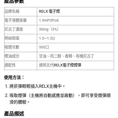
產品參數
品牌名稱
RELX 電子煙
電子液體容量
1.9ml*3Pod
尼古丁濃度
30mg（3%）
熱絲阻值
1.0~1.2Ω
吸煙次數
500口
煙油成分
甘油、丙二醇、香精、有機尼古丁
適配性
通用五代
RELX電子煙煙彈
使用方法：
將菸彈輕輕插入
RELX主機
中。
吸取煙彈（主機將自動感應並啟動），即可享受煙彈順
滑的體驗。
產品描述