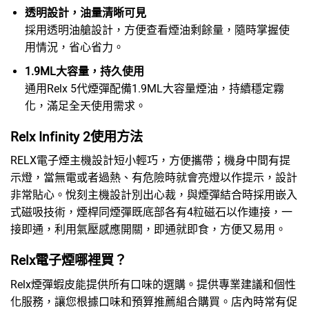
透明設計，油量清晰可見
採用透明油艙設計，方便查看煙油剩餘量，隨時掌握使
用情況，省心省力。
1.9ML大容量，持久使用
通用
Relx 5代煙彈
配備1.9ML大容量煙油，持續穩定霧
化，滿足全天使用需求。
Relx Infinity 2使用方法
RELX電子煙主機
設計短小輕巧，方便攜帶；機身中間有提
示燈，當無電或者過熱、有危險時就會亮燈以作提示，設計
非常貼心。悅刻主機設計別出心裁，與煙彈結合時採用嵌入
式磁吸技術，煙桿同煙彈既底部各有4粒磁石以作連接，一
接即通，利用氣壓感應開關，即通就即食，方便又易用。
Relx電子煙哪裡買？
Relx煙彈蝦皮
能提供所有口味的選購。提供專業建議和個性
化服務，讓您根據口味和預算推薦組合購買。店內時常有促