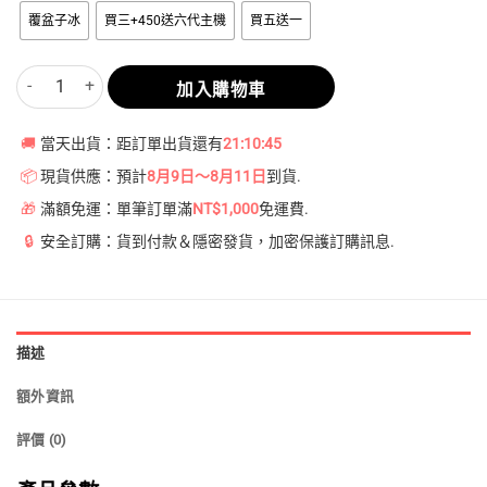
到
覆盆子冰
買三+450送六代主機
買五送一
NT$2,250
Relx 6代煙彈 覆盆子冰｜1.9ml*3Pod｜3%濃度 數量
加入購物車
🚚
當天出貨：距訂單出貨還有
21:10:45
📦
現貨供應：預計
8月9日～8月11日
到貨.
🎁
滿額免運：單筆訂單滿
NT$1,000
免運費.
🔒
安全訂購：貨到付款＆隱密發貨，加密保護訂購訊息.
描述
額外資訊
評價 (0)