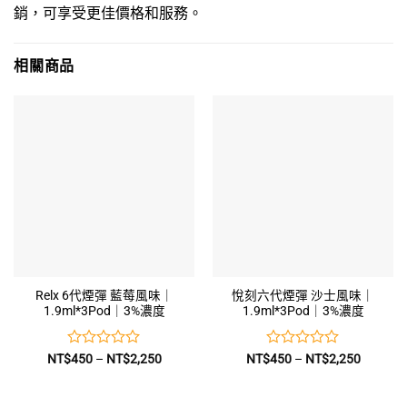
銷，可享受更佳價格和服務。
相關商品
Relx 6代煙彈 藍莓風味｜
悅刻六代煙彈 沙士風味｜
1.9ml*3Pod｜3%濃度
1.9ml*3Pod｜3%濃度
評
價
評
價
NT$
450
–
NT$
2,250
NT$
450
–
NT$
2,250
格
格
分
分
範
範
0
0
圍：
圍：
滿
滿
0
NT$450
NT$450