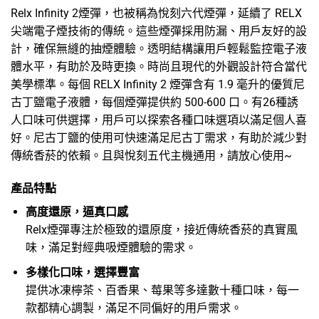
Relx Infinity 2煙彈，也被稱為
悅刻六代煙彈
，延續了 RELX
尖端電子煙技術的傳統。這些煙彈採用防漏、用戶友好的設
計，確保無縫的抽煙體驗。透明結構讓用戶輕鬆監控電子液
體水平，有助於及時更換。時尚且現代的外觀設計符合當代
美學標準。每個 RELX Infinity 2 煙彈含有 1.9 毫升的優質尼
古丁鹽電子液體，每個煙彈提供約 500-600 口。有26種誘
人口味可供選擇，用戶可以探索各種口味選項以滿足個人喜
好。尼古丁鹽的使用可快速滿足尼古丁需求，有助於減少對
傳統香菸的依賴。且與
悅刻五代主機
通用，請放心使用~
產品特點
高度還原，逼真口感
Relx煙彈
專注於極致的還原度，接近傳統香菸的真實風
味，滿足對經典吸煙體驗的需求。
多樣化口味，選擇豐富
提供冰凍檸茶、百香果、莓果等多達數十種口味，每一
款都精心調製，滿足不同偏好的用戶需求。